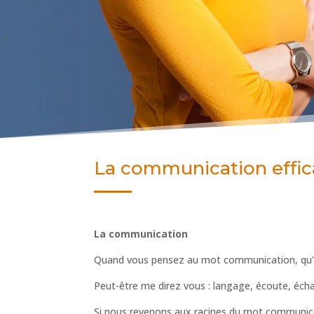
La communication effi
La communication
Quand vous pensez au mot communication, qu’e
Peut-être me direz vous : langage, écoute, échan
Si nous revenons aux racines du mot communi