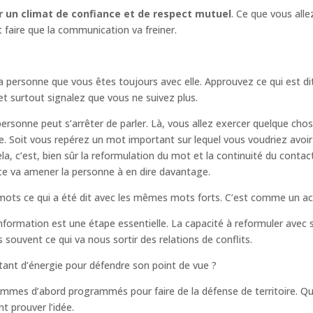
éer un climat de confiance et de respect mutuel
. Ce que vous alle
t faire que la communication va freiner.
a personne que vous êtes toujours avec elle. Approuvez ce qui est di
t surtout signalez que vous ne suivez plus.
sonne peut s’arrêter de parler. Là, vous allez exercer quelque chose 
e. Soit vous repérez un mot important sur lequel vous voudriez avoir
, c’est, bien sûr la reformulation du mot et la continuité du contact 
ence va amener la personne à en dire davantage.
ots ce qui a été dit avec les mêmes mots forts. C’est comme un ac
information est une étape essentielle. La capacité à reformuler avec s
ès souvent ce qui va nous sortir des relations de conflits.
ant d’énergie pour défendre son point de vue ?
sommes d’abord programmés pour faire de la défense de territoire. Q
t prouver l’idée.