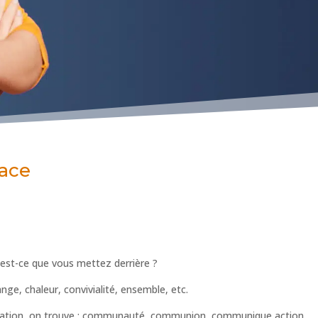
cace
st-ce que vous mettez derrière ?
ge, chaleur, convivialité, ensemble, etc.
cation, on trouve : communauté, communion, communique action.