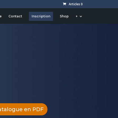
Articles 0
e
Contact
Inscription
Shop
+
atalogue en PDF