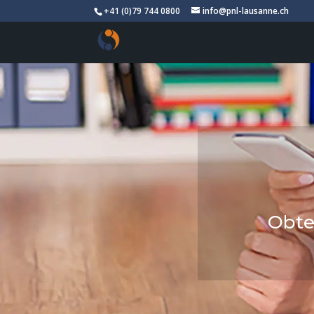
+41 (0)79 744 0800
info@pnl-lausanne.ch
Obte