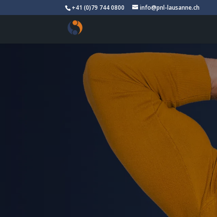
+41 (0)79 744 0800
info@pnl-lausanne.ch