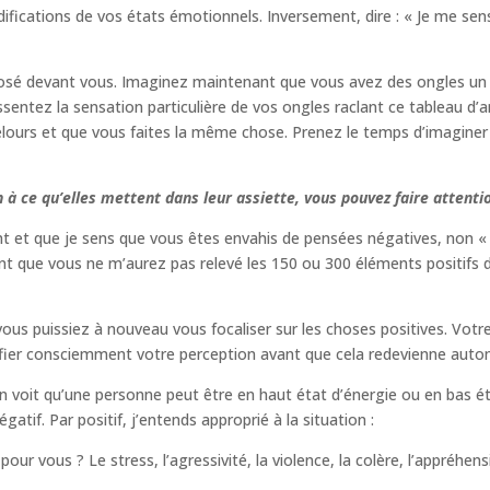
difications de vos états émotionnels. Inversement, dire : « Je me sens
sé devant vous. Imaginez maintenant que vous avez des ongles un peu
ssentez la sensation particulière de vos ongles raclant ce tableau d’
lours et que vous faites la même chose. Prenez le temps d’imaginer
à ce qu’elles mettent dans leur assiette, vous pouvez faire attenti
et que je sens que vous êtes envahis de pensées négatives, non « fil
nt que vous ne m’aurez pas relevé les 150 ou 300 éléments positifs da
 vous puissiez à nouveau vous focaliser sur les choses positives. Vo
odifier consciemment votre perception avant que cela redevienne auto
on voit qu’une personne peut être en haut état d’énergie ou en bas é
gatif. Par positif, j’entends approprié à la situation :
our vous ? Le stress, l’agressivité, la violence, la colère, l’appréhens