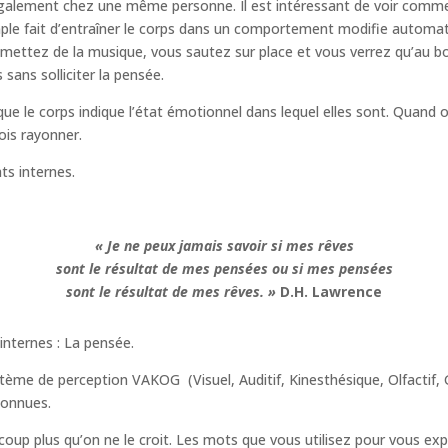
également chez une même personne. Il est intéressant de voir commen
mple fait d’entraîner le corps dans un comportement modifie automat
s mettez de la musique, vous sautez sur place et vous verrez qu’au 
sans solliciter la pensée.
le corps indique l’état émotionnel dans lequel elles sont. Quand on 
fois rayonner.
ts internes.
« Je ne peux jamais savoir si mes rêves
sont le résultat de mes pensées ou si mes pensées
sont le résultat de mes rêves. »
D.H. Lawrence
internes : La pensée.
tème de perception VAKOG (Visuel, Auditif, Kinesthésique, Olfactif, G
connues.
oup plus qu’on ne le croit. Les mots que vous utilisez pour vous expri