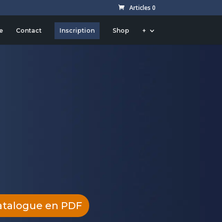
Articles 0
e
Contact
Inscription
Shop
+
atalogue en PDF