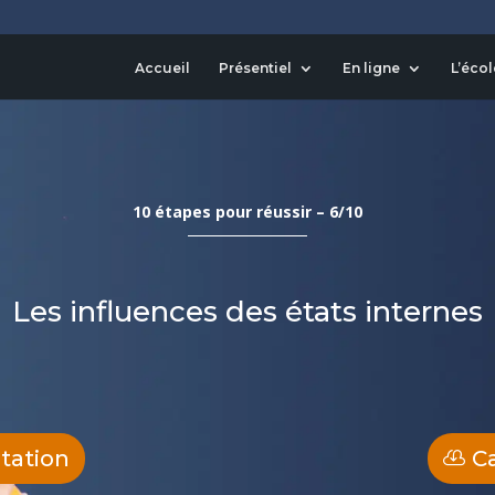
Accueil
Présentiel
En ligne
L’écol
10 étapes pour réussir – 6/10
Les influences des états internes
ntation
C