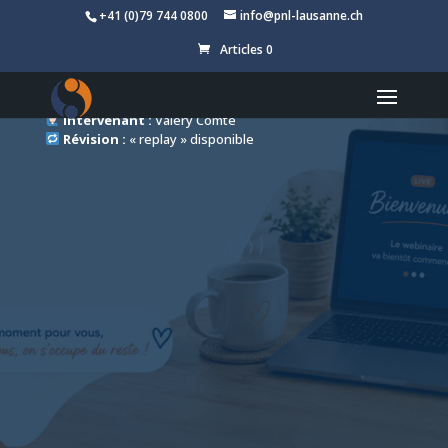
+41 (0)79 744 0800
info@pnl-lausanne.ch
Nos webinaires
Articles 0
Format :
Webinaire interactif
Durée :
90 min |
Prérequis :
Aucun
Intervenant :
Valéry Comte
Révision :
« replay » disponible