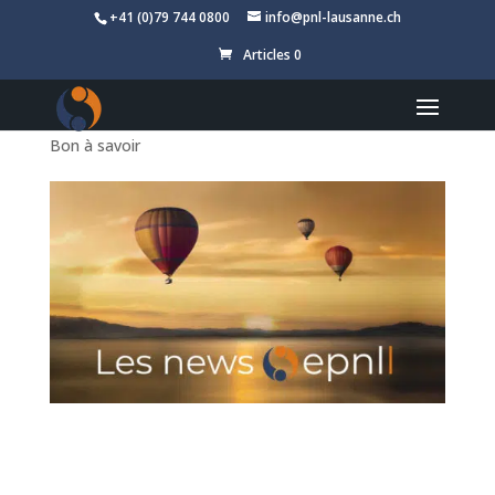
+41 (0)79 744 0800
info@pnl-lausanne.ch
Informations
Articles 0
importantes !
par
Fred Comte
|
24.Mai.2018
|
Actualité de l'école
,
Bon à savoir