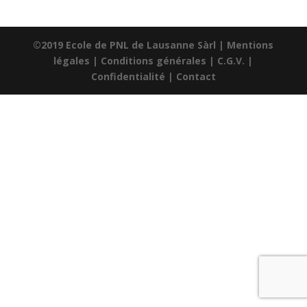
©2019 Ecole de PNL de Lausanne Sàrl |
Mentions
légales
|
Conditions générales
|
C.G.V.
|
Confidentialité
|
Contact