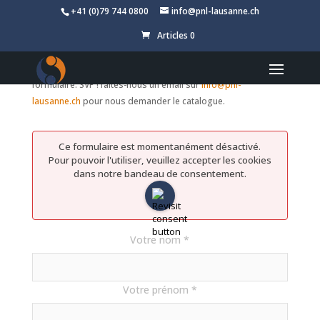
+41 (0)79 744 0800
info@pnl-lausanne.ch
Télécharger le catalogue des
Articles 0
formations en Coaching
Depuis le 15 juin 2026 nous avons des problèmes avec ce
formulaire. SVP ! faites-nous un email sur
info@pnl-
lausanne.ch
pour nous demander le catalogue.
Ce formulaire est momentanément désactivé.
Pour pouvoir l'utiliser, veuillez accepter les cookies
dans notre bandeau de consentement.
Votre nom *
Votre prénom *