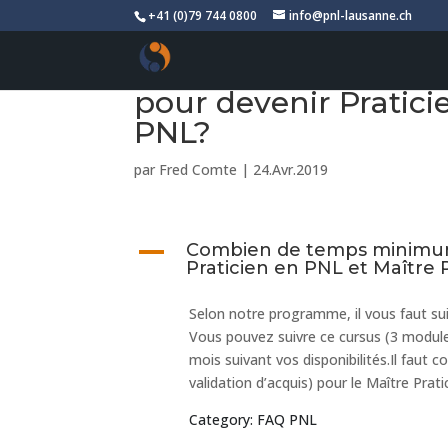
+41 (0)79 744 0800
info@pnl-lausanne.ch
Combien de temps m
pour devenir Pratici
PNL?
par
Fred Comte
|
24.Avr.2019
A
Combien de temps minimum
Praticien en PNL et Maître 
Selon notre programme, il vous faut sui
Vous pouvez suivre ce cursus (3 modules
mois suivant vos disponibilités.Il faut
validation d’acquis) pour le Maître Prat
Category: FAQ PNL