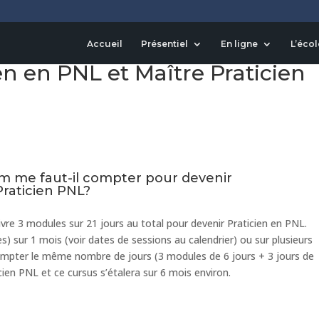
inimum me faut-il compter
Accueil
Présentiel
En ligne
L’écol
en en PNL et Maître Praticien
 me faut-il compter pour devenir
Praticien PNL?
vre 3 modules sur 21 jours au total pour devenir Praticien en PNL.
) sur 1 mois (voir dates de sessions au calendrier) ou sur plusieurs
 compter le même nombre de jours (3 modules de 6 jours + 3 jours de
icien PNL et ce cursus s’étalera sur 6 mois environ.