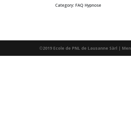
Category: FAQ Hypnose
©2019 Ecole de PNL de Lausanne Sàrl |
Men