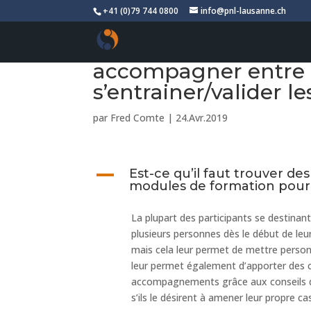
+41 (0)79 744 0800
info@pnl-lausanne.ch
Est-ce qu’il faut tr
accompagner entre 
s’entrainer/valider le
par
Fred Comte
|
24.Avr.2019
A
Est-ce qu’il faut trouver d
modules de formation pour s
La plupart des participants se destina
plusieurs personnes dès le début de leu
mais cela leur permet de mettre person
leur permet également d’apporter des cas
accompagnements grâce aux conseils du 
s’ils le désirent à amener leur propre c