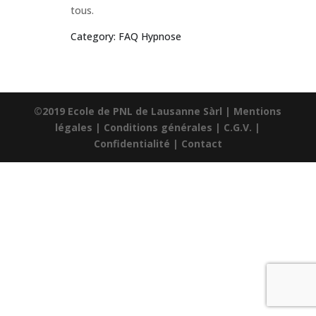
tous.
Category: FAQ Hypnose
©2019 Ecole de PNL de Lausanne Sàrl |
Mentions
légales
|
Conditions générales
|
C.G.V.
|
Confidentialité
|
Contact