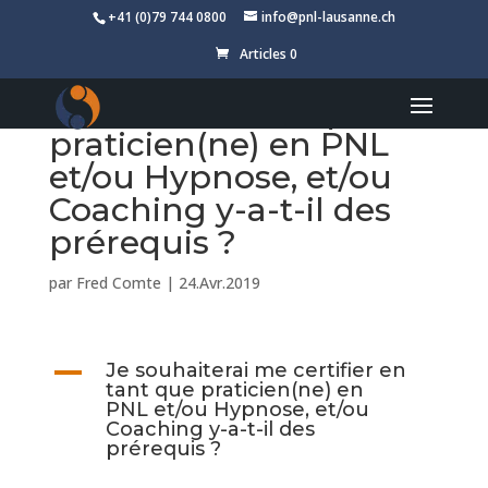
+41 (0)79 744 0800
info@pnl-lausanne.ch
Articles 0
Je souhaiterai me
certifier en tant que
praticien(ne) en PNL
et/ou Hypnose, et/ou
Coaching y-a-t-il des
prérequis ?
par
Fred Comte
|
24.Avr.2019
A
Je souhaiterai me certifier en
tant que praticien(ne) en
PNL et/ou Hypnose, et/ou
Coaching y-a-t-il des
prérequis ?