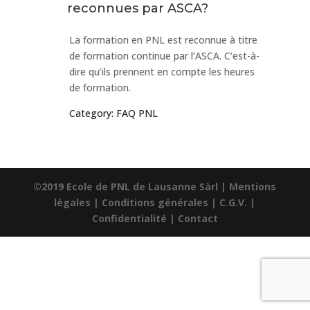
reconnues par ASCA?
La formation en PNL est reconnue à titre
de formation continue par l’ASCA. C’est-à-
dire qu’ils prennent en compte les heures
de formation.
Category: FAQ PNL
©2019 Ecole de PNL de Lausanne Sàrl |
Mentions
légales
|
Conditions générales
|
C.G.V.
|
Confidentialité
|
Contact