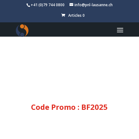
+41 (0)79 744 0800
info@pnl-lausanne.ch
Articles 0
Black Friday
–50% sur nos
formations en ligne
Pendant une semaine seulement (du 24 au 30
novembre 2025), profitez de
–50% sur nos
formations en ligne.
Une opportunité idéale pour évoluer depuis chez vous,
en toute liberté.
Code Promo : BF2025