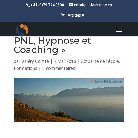
+41 (0)79 744 0800
info@pnl-lausanne.ch
Découvrez nos
Articles 0
formules uniques «
Maître Praticien en
PNL, Hypnose et
Coaching »
par
Valéry Comte
|
7.Mar.2016
|
Actualité de l'école
,
Formations
|
0 commentaires