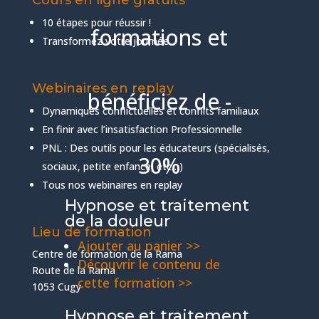
Cours en ligne gratuits
10 étapes pour réussir !
formations et
Transformez votre journée
Webinaires en replay
bénéficiez de -
Dynamiques conflictuelles et conflits familiaux
En finir avec l’insatisfaction Professionnelle
PNL : Des outils pour les éducateurs (spécialisés,
30%
sociaux, petite enfance, etc…)
Tous nos webinaires en replay
Hypnose et traitement
de la douleur
Lieu de formation
Ajouter au panier >>
Centre de formation de la Rama
Découvrir le contenu de
Route de la Rama
cette formation >>
1053 Cugy
Hypnose et traitement