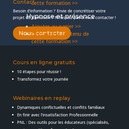
Contact
cette formation >>
Besoin d’information ? Envie de concrétiser votre
Hypnose et présence
projet de formation ? N’hésitez pas à nous contacter !
Ajouter au panier >>
Nous contacter
Découvrir le contenu de
cette formation >>
Hypnose
Conversationnelle
Cours en ligne gratuits
Ajouter au panier >>
10 étapes pour réussir !
Découvrir le contenu de
Transformez votre journée
cette formation >>
Webinaires en replay
Dynamiques conflictuelles et conflits familiaux
En finir avec l’insatisfaction Professionnelle
PNL : Des outils pour les éducateurs (spécialisés,