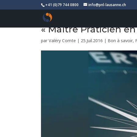
+41 (0)79 744 0800
info@pnl-lausanne.ch
« Maître Praticien e
par
Valéry Comte
|
25.Juil.2016
|
Bon à savoir
,