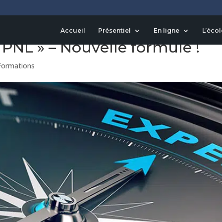
Accueil
Présentiel
En ligne
L’écol
n PNL » – Nouvelle formule !
Formations