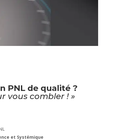
en PNL
de qualité ?
r vous combler ! »
PNL
ence et Systémique