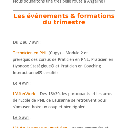
Nous souhaitons une très belle route à Angéline !
Les événements & formations
du trimestre
Du 2 au 7 avril
:
Technicien en PNL
(Cugy)
– Module 2 et
prérequis des cursus de Praticien en PNL, Praticien en
Hypnose Statégique® et Praticien en Coaching
Interactionnel® certifiés
Le 4 avril :
L’AfterWork
– Dès 18h30, les participants et les amis
de l’Ecole de PNL de Lausanne se retrouvent pour
s’amuser, boire un coup et bien rigoler!
Le 6 avril
:
L’Auto-Hypnose au quotidien
– Venez apprendre et