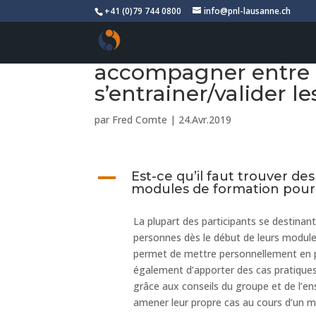
+41 (0)79 744 0800
info@pnl-lausanne.ch
Est-ce qu’il faut tr
accompagner entre 
s’entrainer/valider le
par
Fred Comte
|
24.Avr.2019
A
Est-ce qu’il faut trouver d
modules de formation pour s
La plupart des participants se destinan
personnes dès le début de leurs modules
permet de mettre personnellement en pr
également d’apporter des cas pratiques
grâce aux conseils du groupe et de l’ens
amener leur propre cas au cours d’un m