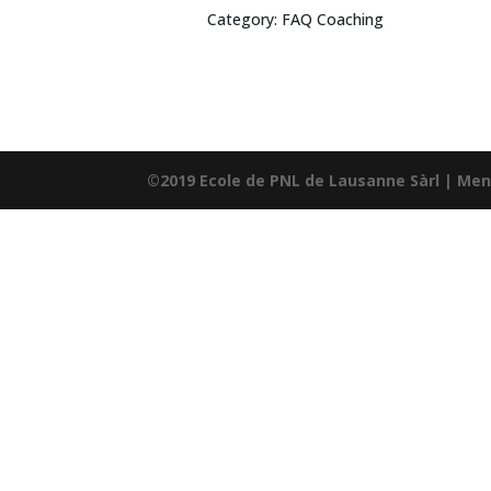
Category: FAQ Coaching
©2019 Ecole de PNL de Lausanne Sàrl |
Men