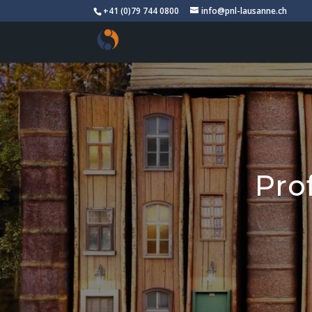
+41 (0)79 744 0800
info@pnl-lausanne.ch
Pro