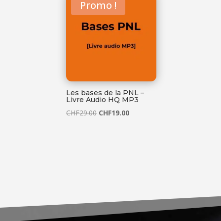
Promo !
Les bases de la PNL –
Livre Audio HQ MP3
Le
Le
CHF
29.00
CHF
19.00
prix
prix
initial
actuel
était :
est :
CHF29.00.
CHF19.00.