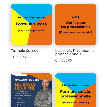
initial
actuel
était :
est :
CHF29.00.
CHF19.00.
Formule Succès
Les outils PNL pour les
professionnels
CHF
13,750.00
CHF
660.00