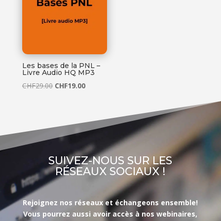
Les bases de la PNL –
Livre Audio HQ MP3
Le
Le
CHF
29.00
CHF
19.00
prix
prix
initial
actuel
était :
est :
CHF29.00.
CHF19.00.
SUIVEZ-NOUS SUR LES
RÉSEAUX SOCIAUX !
Rejoignez nos réseaux et échangeons ensemble!
Vous pourrez aussi avoir accès à nos webinaires,