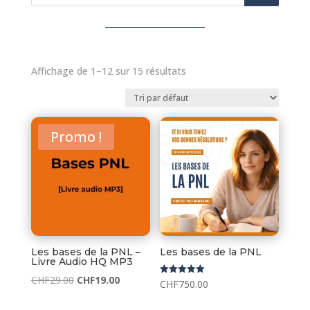
produits
Affichage de 1–12 sur 15 résultats
Promo !
Les bases de la PNL –
Les bases de la PNL
Livre Audio HQ MP3
Le
Le
CHF
29.00
CHF
19.00
Note
CHF
750.00
5.00
prix
prix
sur 5