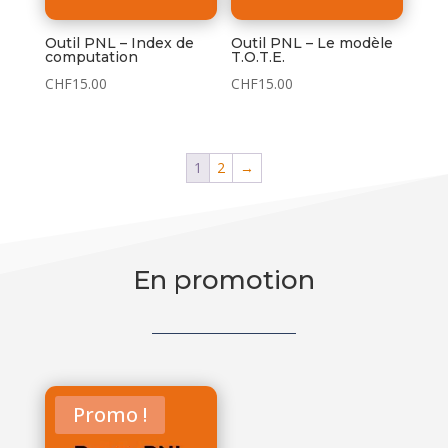
Outil PNL – Index de
Outil PNL – Le modèle
computation
T.O.T.E.
CHF
15.00
CHF
15.00
1
2
→
En promotion
Promo !