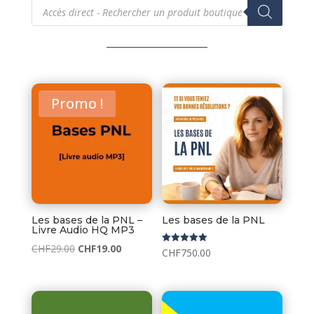
Recherche
de
produits
Promo !
Les bases de la PNL –
Les bases de la PNL
Livre Audio HQ MP3
Le
Le
CHF
29.00
CHF
19.00
Note
CHF
750.00
5.00
prix
prix
sur 5
initial
actuel
était :
est :