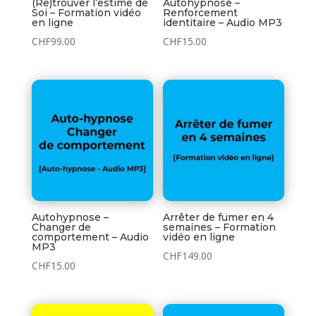
(Re)trouver l’estime de
Autohypnose –
Soi – Formation vidéo
Renforcement
en ligne
identitaire – Audio MP3
CHF
99.00
CHF
15.00
Autohypnose –
Arrêter de fumer en 4
Changer de
semaines – Formation
comportement – Audio
vidéo en ligne
MP3
CHF
149.00
CHF
15.00