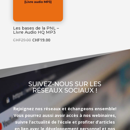
Les bases de la PNL –
Livre Audio HQ MP3
Le
Le
CHF
29.00
CHF
19.00
prix
prix
initial
actuel
était :
est :
CHF29.00.
CHF19.00.
SUIVEZ-NOUS SUR LES
RÉSEAUX SOCIAUX !
Rejoignez nos réseaux et échangeons ensemble!
Vous pourrez aussi avoir accès à nos webinaires,
suivre l’actualité de l’école et profiter d’articles
en lien avec le développement personnel et nos