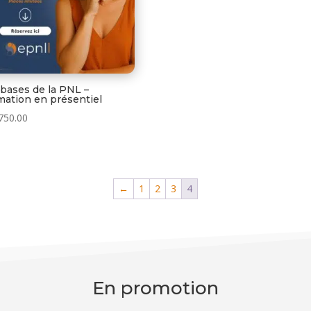
 bases de la PNL –
mation en présentiel
750.00
←
1
2
3
4
En promotion