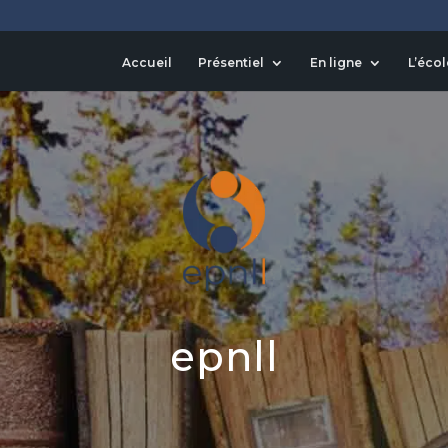
Accueil
Présentiel
En ligne
L’écol
epnll