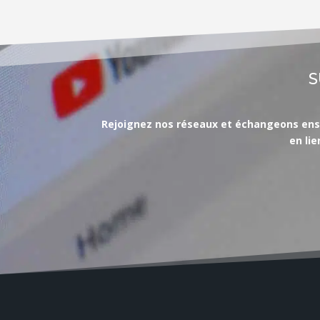
S
Rejoignez nos réseaux et échangeons ensemb
en li