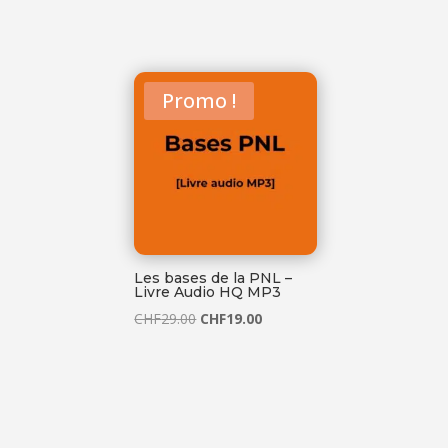
Promo !
Les bases de la PNL –
Livre Audio HQ MP3
Le
Le
CHF
29.00
CHF
19.00
prix
prix
initial
actuel
était :
est :
CHF29.00.
CHF19.00.