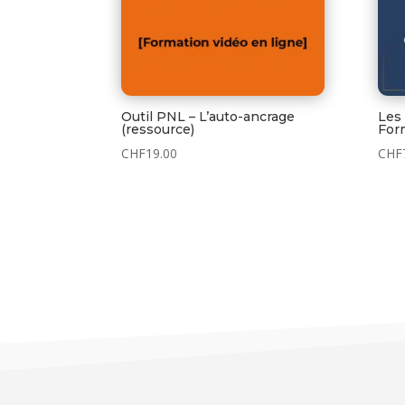
Outil PNL – L’auto-ancrage
Les
(ressource)
For
CHF
19.00
CHF