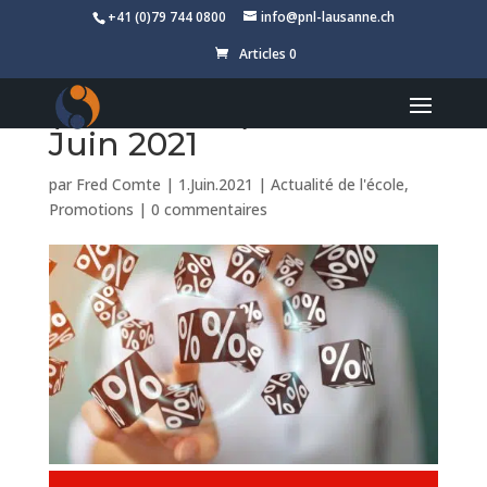
+41 (0)79 744 0800
info@pnl-lausanne.ch
Articles 0
Les bases de la PNL
(Livre audio) – 30% /
Juin 2021
par
Fred Comte
|
1.Juin.2021
|
Actualité de l'école
,
Promotions
|
0 commentaires