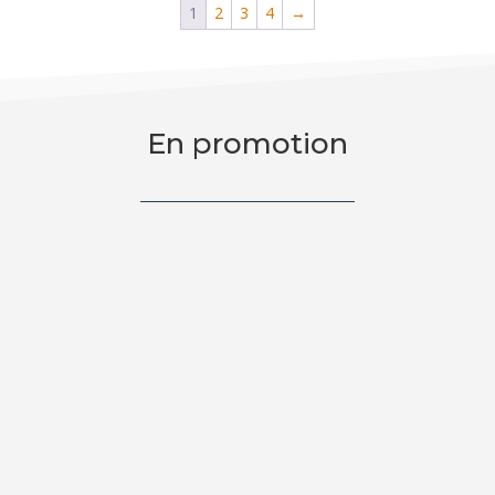
1
2
3
4
→
En promotion