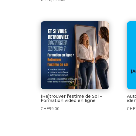
(Re)trouver l’estime de Soi –
Aut
Formation vidéo en ligne
iden
CHF
99.00
CHF