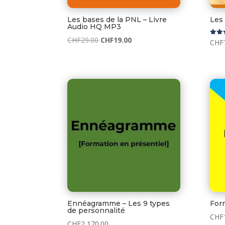
Les bases de la PNL – Livre
Les
Audio HQ MP3
Le
Le
CHF
29.00
CHF
19.00
Note
CHF
5.00
prix
prix
sur 
initial
actuel
était :
est :
CHF29.00.
CHF19.00.
Ennéagramme – Les 9 types
For
de personnalité
CHF
CHF
2,170.00