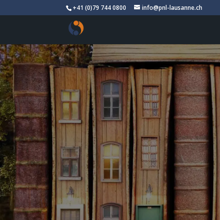
+41 (0)79 744 0800
info@pnl-lausanne.ch