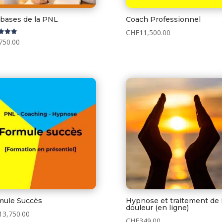
 bases de la PNL
Coach Professionnel
CHF
11,500.00
750.00
5
mule Succès
Hypnose et traitement de 
douleur (en ligne)
13,750.00
CHF
349.00