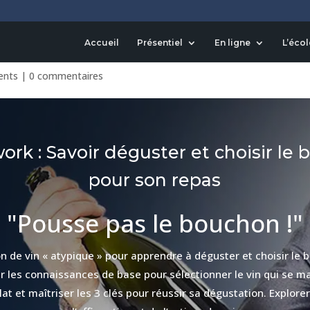
r et choisir le bon vin pour s
Accueil
Présentiel
En ligne
L’écol
ents
|
0 commentaires
ork : Savoir déguster et choisir le 
pour son repas
"Pousse pas le bouchon !"
 de vin « atypique » pour apprendre à déguster et choisir le 
r les connaissances de base pour sélectionner le vin qui se m
lat et maîtriser les 3 clés pour réussir sa dégustation. Explore