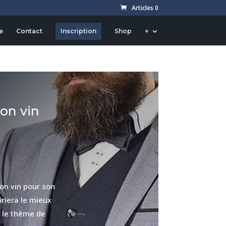
Articles 0
on repas »
e
Contact
Inscription
Shop
+
bon vin
bon vin pour son
ariera le mieux
r le thème de