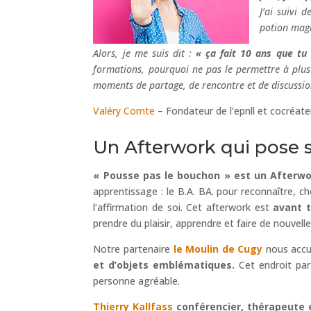
J’ai suivi
potion mag
Alors, je me suis dit :
« ça fait 10 ans que tu 
formations, pourquoi ne pas le permettre à plus
moments de partage, de rencontre et de discussio
Valéry Comte
– Fondateur de l’epnll et cocréat
Un Afterwork qui pose s
« Pousse pas le bouchon » est un Afterwor
apprentissage : le B.A. BA. pour reconnaître, c
l’affirmation de soi. Cet afterwork est
avant 
prendre du plaisir, apprendre et faire de nouvell
Notre partenaire
le Moulin de Cugy
nous accu
et d’objets emblématiques.
Cet endroit par
personne agréable.
Thierry Kallfass
conférencier, thérapeute 