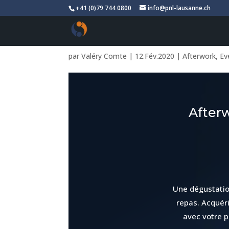
+41 (0)79 744 0800
info@pnl-lausanne.ch
Afterwork : « Déguste
par
Valéry Comte
|
12.Fév.2020
|
Afterwork
,
Ev
Afterw
Une dégustation
repas. Acquéri
avec votre p