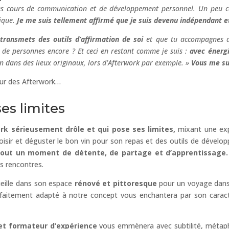
 des cours de communication et de développement personnel. Un peu 
ique.
Je me suis tellement affirmé que je suis devenu indépendant et
transmets des outils d’affirmation de soi
et que tu accompagnes de
 de personnes encore ? Et ceci en restant comme je suis :
avec énergi
n dans des lieux originaux, lors d’Afterwork par exemple. »
Vous me su
eur des Afterwork…
es limites
k sérieusement drôle et qui pose ses limites,
mixant une expé
hoisir et déguster le bon vin pour son repas et des outils de dével
tout un moment de détente, de partage et d’apprentissage.
es rencontres.
eille dans son espace
rénové et pittoresque
pour un voyage dans
faitement adapté à notre concept vous enchantera par son carac
et formateur d’expérience
vous emmènera avec subtilité, métaph