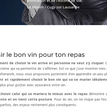
l’affirmation et de l’estime de soi.
Le Moulin / Cugy sur Lausanne
ir le bon vin pour ton repas
ent de choisir le vin arrive et personne ne veut s’y risquer
. 
estime qui va permettre de s’affirmer. Est-ce que j’ose montrer mes
fterwork, nous vous proposons justement d’en apprendre un peu plus.
t et rapidement choisir le bon vin qui va se marier idéale
 plus pour goûter avec assurance votre vin.
choisir celui qui se mariera le mieux avec le repas
démontre un
ente et on tient cette posture
. Pour du vin, on ne risque pas l’in
, parfois, des enjeux nettement plus conséquents.