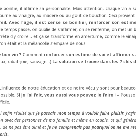
e bonifie, il affirme sa personnalité. Mais attention, chaque vin à 
tourne au vinaigre, au madère ou au goût de bouchon. Ceci provient
reil. Avec l’âge, il est censé se bonifier, renforcer son estim
 le temps passe, on oublie de s’affirmer, on se renferme, on met un
arrête d’y croire… et ça se transforme en amertume, comme le vinai
u’on était et la mélancolie s’empare de nous.
 bon vin ?
Comment
renforcer son estime de soi et affirmer s
loux, rabat-joie, sauvage…)
La solution se trouve dans les 7 clés de
’influence de notre éducation et de notre vécu y sont pour beaucoup
possible.
Si je l’ai fait, vous aussi vous pouvez le faire !
« Pousse p
icile.
ai enfin réalisé que
je passais mon temps à vouloir faire plaisir
, j’ag
on avec des personnes de ma famille et même en couple, ce qui générai
e
, de ne pas être aimé et
je ne comprenais pas pourquoi on ne me re
ppris.