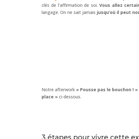
clés de l’affirmation de soi.
Vous allez certai
langage. On ne sait jamais
jusqu’où il peut n
Notre afterwork
« Pousse pas le bouchon ! »
place »
ci-dessous.
3 étapes pour vivre cette e