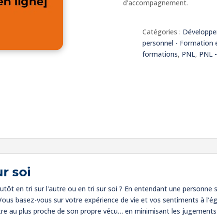
d’accompagnement.
tri
sur
l'autre
Catégories :
Développe
vs
personnel - Formation e
sur
formations
,
PNL
,
PNL -
soi
ur soi
utôt en tri sur l'autre ou en tri sur soi ? En entendant une personne
Vous basez-vous sur votre expérience de vie et vos sentiments à l’éga
tre au plus proche de son propre vécu… en minimisant les jugements d