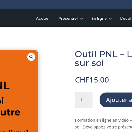
Accueil
Présentiel
En ligne
L’écol
Outil PNL – Le
sur soi
CHF
15.00
quantité
Ajouter 
de
Outil
PNL
Formation en ligne en vidéo – L
-
soi. Développez votre présen
Le