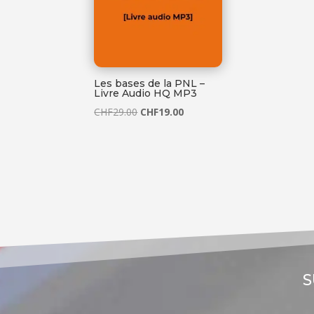
Les bases de la PNL –
Livre Audio HQ MP3
Le
Le
CHF
29.00
CHF
19.00
prix
prix
initial
actuel
était :
est :
CHF29.00.
CHF19.00.
S