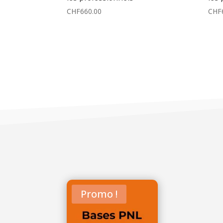
CHF
660.00
CHF
Promo !