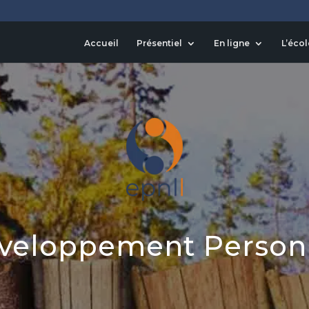
Accueil
Présentiel
En ligne
L’écol
veloppement Person