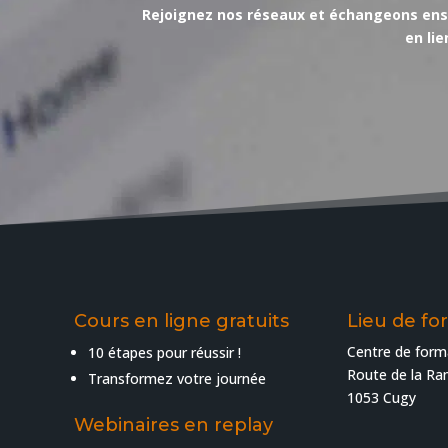
Rejoignez nos réseaux et échangeons ensemb
en li
Cours en ligne gratuits
Lieu de fo
Centre de form
10 étapes pour réussir !
Route de la R
Transformez votre journée
1053 Cugy
Webinaires en replay