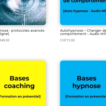
nose : protocoles avancés
Autohypnose – Changer d
ligne)
comportement – Audio M
349.00
CHF
15.00