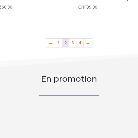
660.00
CHF
99.00
←
1
2
3
4
→
En promotion