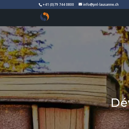
+41 (0)79 744 0800
info@pnl-lausanne.ch
Dé