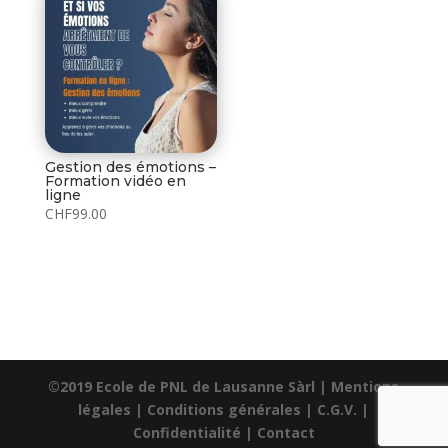
Gestion des émotions –
Formation vidéo en
ligne
CHF
99.00
©2019 Ecole de PNL de Lausanne Sàrl |
Mentions
légales
|
Conditions générales
|
C.G.V.
|
Confidentialité
|
Contact