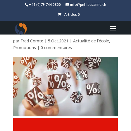
+41 (0)79 744 0800
info@pnl-lausanne.ch
Articles 0
Arrêter de fumer -30% /
Octobre 2021
par
Fred Comte
|
5.Oct.2021
|
Actualité de l'école
,
Promotions
|
0 commentaires